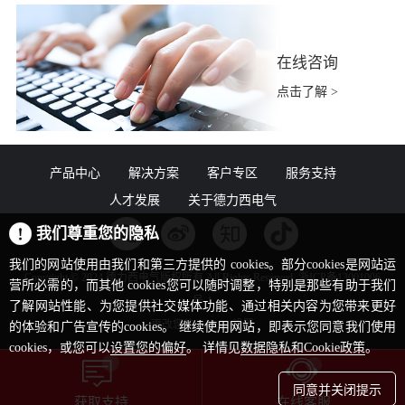
在线咨询
点击了解 >
产品中心
解决方案
客户专区
服务支持
人才发展
关于德力西电气
我们尊重您的隐私
我们的网站使用由我们和第三方提供的 cookies。部分cookies是网站运
Copyright © 2024 德力西电气版权所有 All Rights Reserved. 浙ICP备13001006
营所必需的，而其他 cookies您可以随时调整，特别是那些有助于我们
号-1
了解网站性能、为您提供社交媒体功能、通过相关内容为您带来更好
更改您的 cookies 设置
的体验和广告宣传的cookies。 继续使用网站，即表示您同意我们使用
cookies，或您可以
设置您的偏好
。 详情见
数据隐私和Cookie政策
。
同意并关闭提示
获取支持
在线客服